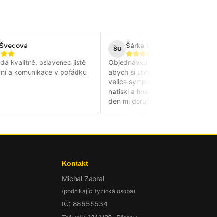
edová
Šárka Uzlová
ŠU
valitně, oslavenec jistě
Objednávku jsem řešila telefonicky,
 a komunikace v pořádku
abych si utvrdila brzké dodání. Pán b
velice sympatický a pohotový. Triko
natiskl a hned do hodiny odeslal, dru
den mi doručili do boxu. Tričko kvalitn
krásné. Moc děkuji za tak rychlé jedn
😊
Kontakt
Michal Zaoral
(podnikající fyzická osoba)
IČ: 88555534