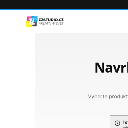
Navrh
Vyberte produkt,
To
ná