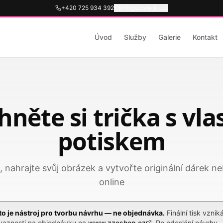
+420 725 934 392
info@zzstudio.cz
Úvod
Služby
Galerie
Kontakt
něte si trička s vl
potiskem
 nahrajte svůj obrázek a vytvořte originální dárek ne
online
to je nástroj pro tvorbu návrhu — ne objednávka.
Finální tisk vznik
vaznosti na objednávku na
www.zzeshop.cz
. Po odeslání návrhu