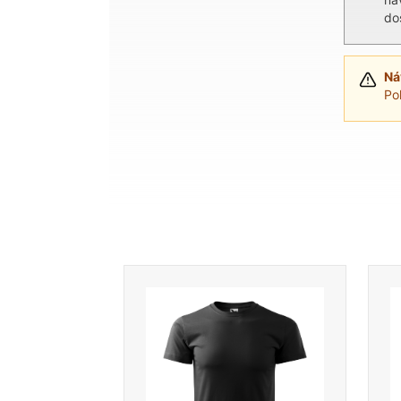
do
Ná
Po