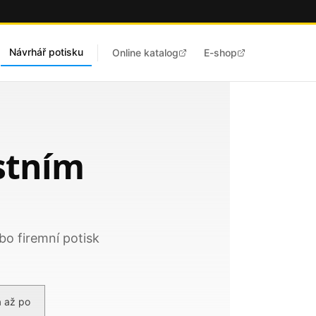
Návrhář potisku
Online katalog
E-shop
astním
bo firemní potisk
á až po