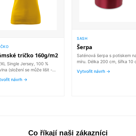
SASH
Šerpa
IČKO
ámské tričko 160g/m2
Saténová šerpa s potiskem n
míru. Délka 200 cm, šířka 10
 Jersey, 100 %
nebo 7 cm. K výběru z 10 bar
lna (složení se může lišit -
Vytvořit návrh →
rva 03 - 97 % bavlna a 3 %
tvořit návrh →
skóza, barva 12 - 85 % bavlna,
% viskóza), silikonová úprava
hce vypasovaný střih s
 švy průkrčník lemován
hovým materiálem zpevnění
enních švů páskou rukávy
kratší délky silikonová úprava
Co říkají naši zákazníci