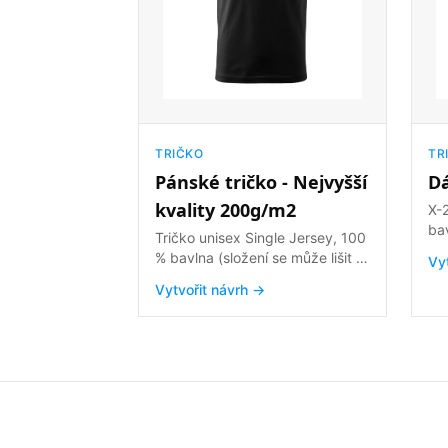
TRIČKO
TR
Pánské tričko - Nejvyšší
D
kvality 200g/m2
X-2XL Single
bav
Tričko unisex Single Jersey, 100
ba
% bavlna (složení se může lišit -
Vy
vi
barva 03 - 97 % bavlna a 3 %
Vytvořit návrh →
15 
viskóza, barva 12 - 85 % bavlna,
le
15 % viskóza, • tubulární střih •
bočními
úzký lem průkrčníku z
vrc
žebrového úpletu 1:1 s 5 %
ram
elastanu • zpevňující páska od
ramene k rameni • silikonová
úprava Gramáž 200 g/m²
Velikosti XS-5XL