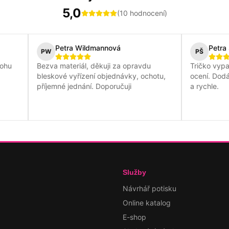
5,0
(
10
hodnocení)
Petra Wildmannová
Petra Šv
PW
PŠ
u
Bezva materiál, děkuji za opravdu
Tričko vypadá k
bleskové vyřízení objednávky, ochotu,
ocení. Dodání
příjemné jednání. Doporučuji
a rychle.
Služby
Návrhář potisku
Online katalog
E-shop