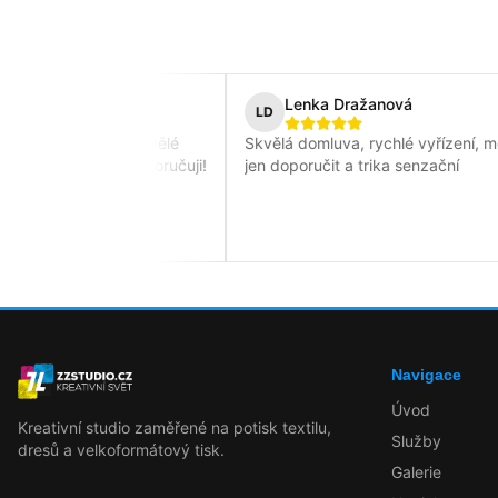
íčková
Lenka Dražanová
LD
rychlé dodání, skvělé
Skvělá domluva, rychlé vyřízení, moh
tričko, určitě doporučuji!
jen doporučit a trika senzační
Navigace
Úvod
Kreativní studio zaměřené na potisk textilu,
Služby
dresů a velkoformátový tisk.
Galerie