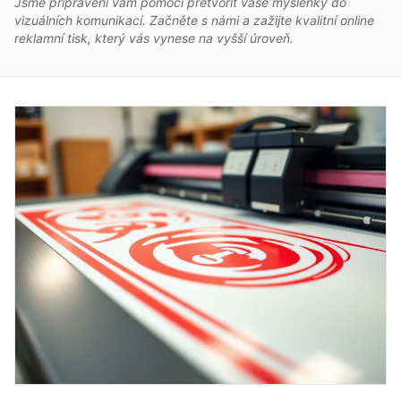
Jsme připraveni vám pomoci přetvořit vaše myšlenky do
vizuálních komunikací. Začněte s námi a zažijte kvalitní online
reklamní tisk, který vás vynese na vyšší úroveň.