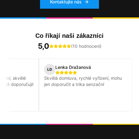
Kontaktujte nás
Co říkají naši zákazníci
5,0
(
10
hodnocení)
Lenka Dražanová
P
LD
PW
 skvělé
Skvělá domluva, rychlé vyřízení, mohu
Bezva 
doporučuji!
jen doporučit a trika senzační
blesko
příjem